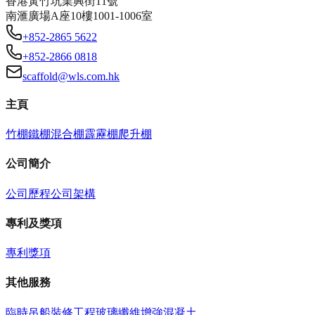
香港黃竹坑業興街11號
南滙廣場A座10樓1001-1006室
+852-2865 5622
+852-2866 0818
scaffold@wls.com.hk
主頁
竹棚
鐵棚
混合棚
霹靂棚
爬升棚
公司簡介
公司歷程
公司架構
專利及獎項
專利
獎項
其他服務
臨時吊船
裝修工程
玻璃纖維增強混凝土