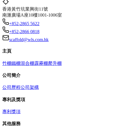
香港黃竹坑業興街11號
南滙廣場A座10樓1001-1006室
+852-2865 5622
+852-2866 0818
scaffold@wls.com.hk
主頁
竹棚
鐵棚
混合棚
霹靂棚
爬升棚
公司簡介
公司歷程
公司架構
專利及獎項
專利
獎項
其他服務